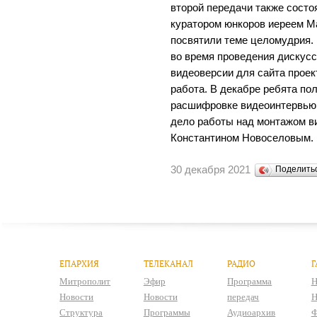
второй передачи также состоя
куратором юнкоров иереем 
посвятили теме целомудрия. 
во время проведения дискусс
видеоверсии для сайта проек
работа. В декабре ребята по
расшифровке видеоинтервью.
дело работы над монтажом в
Константином Новоселовым.
30 декабря 2021
Поделит
ЕПАРХИЯ
ТЕЛЕКАНАЛ
РАДИО
Г
Митрополит
Эфир
Программа
Н
Новости
Новости
передач
Н
Структура
Программы
Аудиоархив
Ф