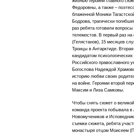
жизнью героини главного сюж
Федоровны, а также – поэтес
блаженной Моники Тагастско
Бодрова, трагически погибшег
раз ребята готовили вопросы
телемостов. В первый раз на
(Гелястанов), 15 месяцев сл
Троицы в Антарктиде. Вторая
кандидатом психологических
Российского православного у
Богослова Надеждой Храмово
историю любви своих родител
на войне. Героями второй пер
Максим и Лиза Самковы.
Чтобы снять сюжет о великой
команда проекта побывала в
Новомучеников и Исповедник
съемки сюжета, ребята участ
монастыря отцом Моисеем (П