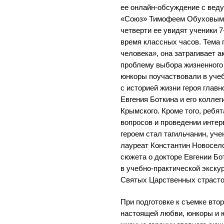
ее онлайн-обсуждение с вед
«Союз» Тимофеем Обуховым. 
четверти ее увидят ученики 7
время классных часов. Тема 
человека», она затрагивает 
проблему выбора жизненного 
юнкоры поучаствовали в уче
с историей жизни героя главн
Евгения Боткина и его коллег
Крымского. Кроме того, ребят
вопросов и проведении интер
героем стал тагильчанин, уч
лауреат Константин Новосело
сюжета о докторе Евгении Бо
в учебно-практической экску
Святых Царственных страсто
При подготовке к съемке вто
настоящей любви, юнкоры и 