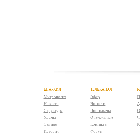
ЕПАРХИЯ
ТЕЛЕКАНАЛ
Р
Митрополит
Эфир
П
Новости
Новости
А
Структура
Программы
О
Храмы
О телеканале
Ч
Святые
Контакты
К
История
Форум