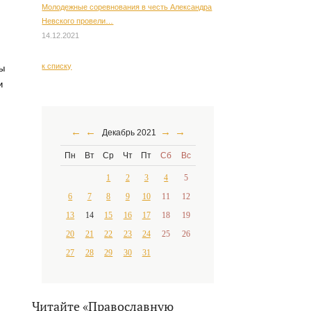
Молодежные соревнования в честь Александра
Невского провели…
14.12.2021
к списку
ы
и
←
←
→
→
Декабрь 2021
Пн
Вт
Ср
Чт
Пт
Сб
Вс
1
2
3
4
5
6
7
8
9
10
11
12
13
14
15
16
17
18
19
20
21
22
23
24
25
26
27
28
29
30
31
Читайте «Православную