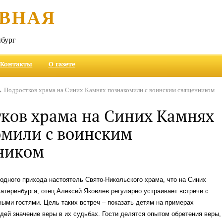
ВНАЯ
бург
Контакты
О газете
 Подростков храма на Синих Камнях познакомили с воинским священником
ков храма на Синих Камнях
мили с воинским
ником
одного прихода настоятель Свято-Никольского храма, что на Синих
атеринбурга, отец Алексий Яковлев регулярно устраивает встречи с
ыми гостями. Цель таких встреч – показать детям на примерах
ей значение веры в их судьбах. Гости делятся опытом обретения веры,