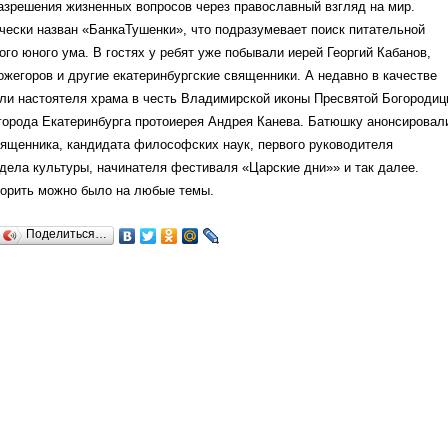
азрешения жизненных вопросов через православный взгляд на мир.
ески назван «БанкаТушенки», что подразумевает поиск питательной
го юного ума. В гостях у ребят уже побывали иерей Георгий Кабанов,
жегоров и другие екатеринбургские священники. А недавно в качестве
или настоятеля храма в честь Владимирской иконы Пресвятой Богородиц
города Екатеринбурга протоиерея Андрея Канева. Батюшку анонсировал
вященника, кандидата философских наук, первого руководителя
дела культуры, начинателя фестиваля «Царские дни»» и так далее.
ворить можно было на любые темы.
Поделиться…