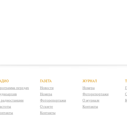
АДИО
ГАЗЕТА
ЖУРНАЛ
рограмма передач
Новости
Номера
П
удиоархив
Номера
Фоторепортажи
О
 радиостанции
Фоторепортажи
О журнале
К
астоты
О газете
Контакты
онтакты
Контакты