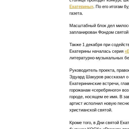
столице проходит конкурс ш
Екатерины»
. По его итогам 
газета.
Масштабный блок дел милосе
запланирован Фондом святой
Также 1 декабря при содейст
Екатерины началась серия
«
литературно-музыкальных бе
Руководитель проекта, право
Эдуард Шакуров рассказал о 
Екатерининские встречи, гла
горожанам «серебряного» воз
городе, носящем ее имя. В з
артист исполнил новую песн
христианской святой.
Кроме того, в Дни святой Ека