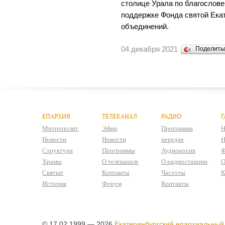
столице Урала по благослове
поддержке Фонда святой Ека
объединений.
04 декабря 2021
Поделит
ЕПАРХИЯ
ТЕЛЕКАНАЛ
РАДИО
Г
Митрополит
Эфир
Программа
Н
Новости
Новости
передач
Н
Структура
Программы
Аудиоархив
Ф
Храмы
О телеканале
О радиостанции
О
Святые
Контакты
Частоты
К
История
Форум
Контакты
© 17.02.1999 — 2026
Екатеринбургский епархиальный