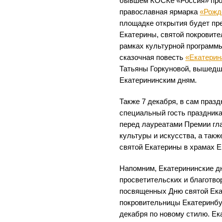
бывшем КОСКе «Россия» прой
православная ярмарка
«Рожд
площадке открытия будет пр
Екатерины, святой покровите
рамках культурной программ
сказочная повесть
«Екатерин
Татьяны Горкуновой, вышедш
Екатерининским дням.
Также 7 декабря, в сам празд
специальный гость праздник
перед лауреатами Премии гл
культуры и искусства, а так
святой Екатерины в храмах Е
Напомним, Екатерининские дн
просветительских и благотво
посвященных Дню святой Ека
покровительницы Екатеринбур
декабря по новому стилю. Ек