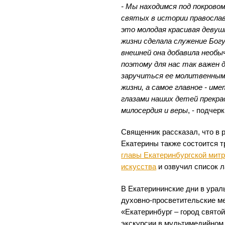
- Мы находимся под покрово
святых в истории православ
это молодая красивая девуш
жизни сделала служение Богу
внешней она добавила необ
поэтому для нас так важен 
заручиться ее молитвенны
жизни, а самое главное - име
глазами наших детей прекра
милосердия и веры
, - подче
Священник рассказал, что в 
Екатерины также состоится 
главы Екатеринбургской митр
искусства
и озвучил список л
В Екатерининские дни в урал
духовно-просветительские ме
«Екатеринбург – город свято
экскурсии в мультимедийном 