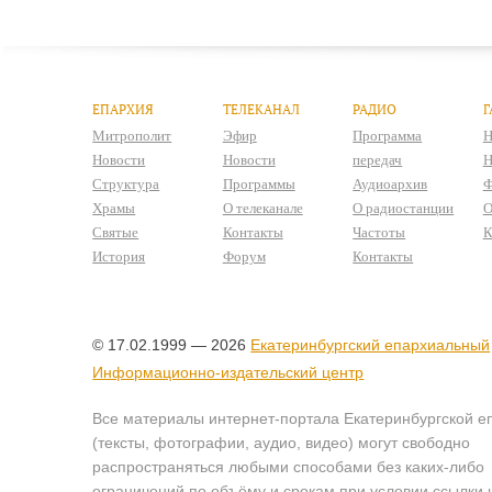
ЕПАРХИЯ
ТЕЛЕКАНАЛ
РАДИО
Г
Митрополит
Эфир
Программа
Н
Новости
Новости
передач
Н
Структура
Программы
Аудиоархив
Ф
Храмы
О телеканале
О радиостанции
О
Святые
Контакты
Частоты
К
История
Форум
Контакты
© 17.02.1999 — 2026
Екатеринбургский епархиальный
Информационно-издательский центр
Все материалы интернет-портала Екатеринбургской е
(тексты, фотографии, аудио, видео) могут свободно
распространяться любыми способами без каких-либо
ограничений по объёму и срокам при условии ссылки 