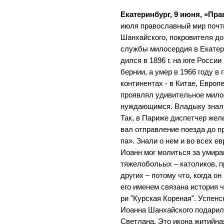
Екатеринбург, 9 июня, «Пра
июля православный мир почт
Шанхайского, покровителя д
службы милосердия в Екатер
дил­ся в 1896 г. на юге Рос­сии 
бер­нии, а умер в 1966 году 
континентах - в Китае, Европ
проявлял удивительное мило
нуждающимся. Вла­ды­ку зна­ли 
Так, в Па­ри­же дис­пет­чер же­л
вал от­прав­ле­ние по­ез­да до пр
па». Знали о нем и во всех ев­р
Иоанн мог мо­лить­ся за уми­ра­
тя­же­ло­боль­ых – ка­то­ликов, 
друг­их – по­то­му что, ко­гда о
его именем связана история чу­
ри "Кур­ская Ко­рен­ая". Успе
Иоанна Шанхайского подарил
Светлана. Это икона житийна