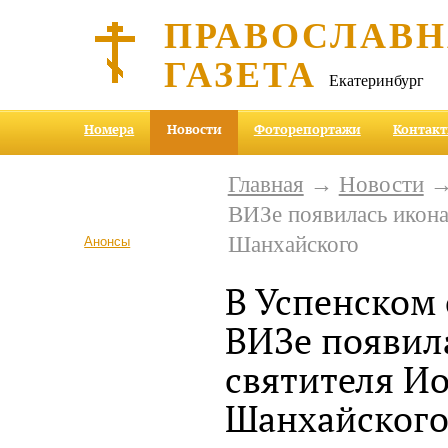
ПРАВОСЛАВ
ГАЗЕТА
Екатеринбург
Номера
Новости
Фоторепортажи
Контак
Главная
→
Новости
→ 
ВИЗе появилась икона
Шанхайского
Анонсы
В Успенском 
ВИЗе появил
святителя И
Шанхайског