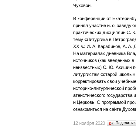
Чуковой.
В конференции от Екатеринб
принял участие и. о. заведу
практических дисциплин С. 
тему «Литургика в Петроград
XX в.: И. А. Карабинов, А. А.
На материалах дневника Влад
источников (как введенных в 
неизвестных) С. Ю. Акишин п
литургистам «старой школы»
корректировать свои учебны
историко-литургической проб
атеистического государства 
и Церковь. С программой пр
ознакомиться на сайте Духовн
12 ноября 2020
Поделитьс