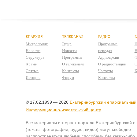
ЕПАРХИЯ
ТЕЛЕКАНАЛ
РАДИО
Г
Митрополит
Эфир
Программа
Н
Новости
Новости
передач
Н
Структура
Программы
Аудиоархив
Ф
Храмы
О телеканале
О радиостанции
О
Святые
Контакты
Частоты
К
История
Форум
Контакты
© 17.02.1999 — 2026
Екатеринбургский епархиальный
Информационно-издательский центр
Все материалы интернет-портала Екатеринбургской е
(тексты, фотографии, аудио, видео) могут свободно
распространяться любыми способами без каких-либо