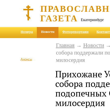
ПРАВОСЛАВ
ГАЗЕТА
Екатеринбург
Номера
Новости
Фоторепортажи
Контак
Главная
→
Новости
→ 
собора поддержали п
милосердия
Анонсы
Прихожане У
собора подд
подопечных
милосердия