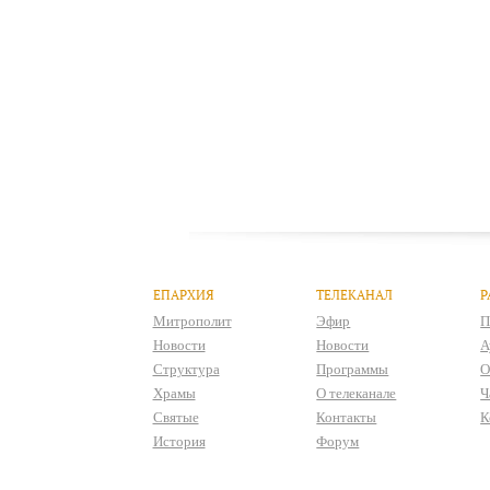
ЕПАРХИЯ
ТЕЛЕКАНАЛ
Р
Митрополит
Эфир
П
Новости
Новости
А
Структура
Программы
О
Храмы
О телеканале
Ч
Святые
Контакты
К
История
Форум