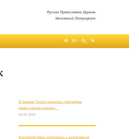
Русская Православная Церковь
Московский Патриархат
к
В Нижнем Тагиле открылась юбилейная
православная ярмарка…
24.06.2019
Екатеринбуржцы поделились с коллегами из