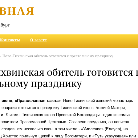
ВНАЯ
бург
Контакты
О газете
 Ново-Тихвинская обитель готовится к престольному празднику
хвинская обитель готовится 
ьному празднику
1 июня, «Православная газета»
. Ново-Тихвинский женский монастырь
 епархии готовится к празднику Тихвинской иконы Божией Матери,
тит 9 июля. Тихвинская икона Пресвятой Богородицы - один из самых
 почитаем Православной Церковью. Согласно преданию, он написан
 создавшем несколько икон, в том числе - «Умиление» (Елеуса), на
ц Христос прильнул щекой к лицу Богоматери, и «Путь указующая» или