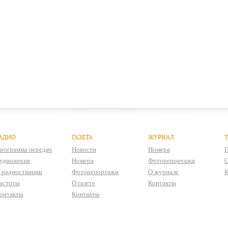
АДИО
ГАЗЕТА
ЖУРНАЛ
рограмма передач
Новости
Номера
П
удиоархив
Номера
Фоторепортажи
О
 радиостанции
Фоторепортажи
О журнале
К
астоты
О газете
Контакты
онтакты
Контакты