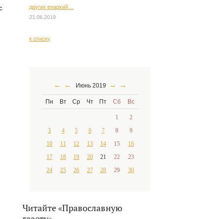
других епархий…
с
21.06.2019
к списку
←
←
→
→
Июнь 2019
Пн
Вт
Ср
Чт
Пт
Сб
Вс
1
2
3
4
5
6
7
8
9
10
11
12
13
14
15
16
17
18
19
20
21
22
23
24
25
26
27
28
29
30
Читайте «Православную
газету»