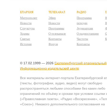
ЕПАРХИЯ
ТЕЛЕКАНАЛ
РАДИО
Г
Митрополит
Эфир
Программа
Н
Новости
Новости
передач
Н
Структура
Программы
Аудиоархив
Ф
Храмы
О телеканале
О радиостанции
О
Святые
Контакты
Частоты
К
История
Форум
Контакты
© 17.02.1999 — 2026
Екатеринбургский епархиальный
Информационно-издательский центр
Все материалы интернет-портала Екатеринбургской е
(тексты, фотографии, аудио, видео) могут свободно
распространяться любыми способами без каких-либо
ограничений по объёму и срокам при условии ссылки 
(«Православная газета», «Радио «Воскресение», «Те
«Союз»). Никакого дополнительного согласования на