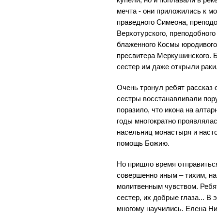
купели, но и поплавали в рек
мечта - они приложились к м
праведного Симеона, препод
Верхотурского, преподобного
блаженного Космы юродивого
пресвитера Меркушинского. 
сестер им даже открыли раки,
Очень тронул ребят рассказ 
сестры восстанавливали пору
поразило, что икона на алта
годы многократно проявлялас
насельниц монастыря и наст
помощь Божию.
Но пришло время отправитьс
совершенно иным – тихим, н
молитвенным чувством. Ребя
сестер, их добрые глаза... В 
многому научились. Елена Ни