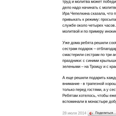
труд и молитва может победи
дело надо начинать с молитв
Ира Чепелкина сказала, что 
привыкать к режиму: просыпат
службе около четырех часов
молитвой и по примеру иноки
Уже дома ребята решили соо
сестрам подарок – отблагода
смастерили сестрам по три а
праздники: с синими крылышк
зелеными – на Троицу и с кра
А еще решили подарить каждо
внимание - в трапезной хоро
только перед гостями, а у се
Ребятам хотелось, чтобы еже
вспоминали в монастыре доб
28 июля 2014
Поделиться