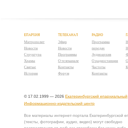
ЕПАРХИЯ
ТЕЛЕКАНАЛ
РАДИО
Г
Митрополит
Эфир
Программа
Н
Новости
Новости
передач
Н
Структура
Программы
Аудиоархив
Ф
Храмы
О телеканале
О радиостанции
О
Святые
Контакты
Частоты
К
История
Форум
Контакты
© 17.02.1999 — 2026
Екатеринбургский епархиальный
Информационно-издательский центр
Все материалы интернет-портала Екатеринбургской е
(тексты, фотографии, аудио, видео) могут свободно
распространяться любыми способами без каких-либо