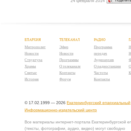
24 февраля 2014
Поделит
ЕПАРХИЯ
ТЕЛЕКАНАЛ
РАДИО
Г
Митрополит
Эфир
Программа
Н
Новости
Новости
передач
Н
Структура
Программы
Аудиоархив
Ф
Храмы
О телеканале
О радиостанции
О
Святые
Контакты
Частоты
К
История
Форум
Контакты
© 17.02.1999 — 2026
Екатеринбургский епархиальный
Информационно-издательский центр
Все материалы интернет-портала Екатеринбургской е
(тексты, фотографии, аудио, видео) могут свободно