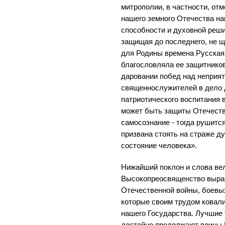
митрополии, в частности, от
нашего земного Отечества на
способности и духовной реши
защищая до последнего, не щ
для Родины времена Русская
благословляла ее защитников
даровании побед над неприя
священнослужителей в дело 
патриотического воспитания в
может быть защиты Отечеств
самосознание - тогда рушитс
призвана стоять на страже д
состояние человека».
Нижайший поклон и слова ве
Высокопреосвященство выра
Отечественной войны, боевы
которые своим трудом ковал
нашего Государства. Лучшие 
достойно продолжают воины