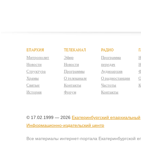
ЕПАРХИЯ
ТЕЛЕКАНАЛ
РАДИО
Г
Митрополит
Эфир
Программа
Н
Новости
Новости
передач
Н
Структура
Программы
Аудиоархив
Ф
Храмы
О телеканале
О радиостанции
О
Святые
Контакты
Частоты
К
История
Форум
Контакты
© 17.02.1999 — 2026
Екатеринбургский епархиальный
Информационно-издательский центр
Все материалы интернет-портала Екатеринбургской е