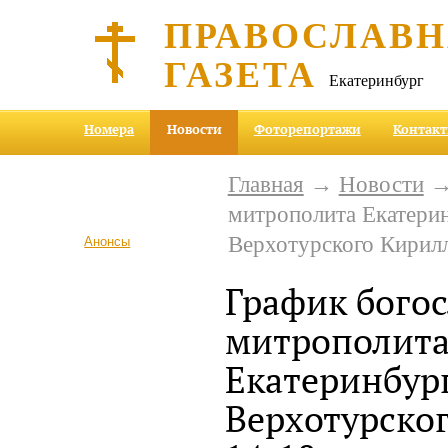
ПРАВОСЛАВ
ГАЗЕТА
Екатеринбург
Номера
Новости
Фоторепортажи
Контак
Главная
→
Новости
→ 
митрополита Екатерин
Верхотурского Кирилл
Анонсы
График бого
митрополит
Екатеринбур
Верхотурско