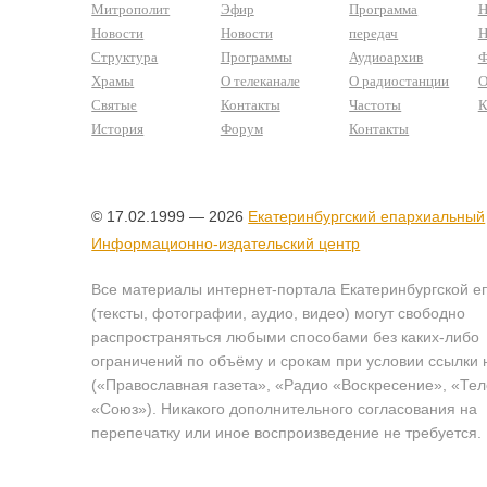
Митрополит
Эфир
Программа
Н
Новости
Новости
передач
Н
Структура
Программы
Аудиоархив
Ф
Храмы
О телеканале
О радиостанции
О
Святые
Контакты
Частоты
К
История
Форум
Контакты
© 17.02.1999 — 2026
Екатеринбургский епархиальный
Информационно-издательский центр
Все материалы интернет-портала Екатеринбургской е
(тексты, фотографии, аудио, видео) могут свободно
распространяться любыми способами без каких-либо
ограничений по объёму и срокам при условии ссылки 
(«Православная газета», «Радио «Воскресение», «Те
«Союз»). Никакого дополнительного согласования на
перепечатку или иное воспроизведение не требуется.