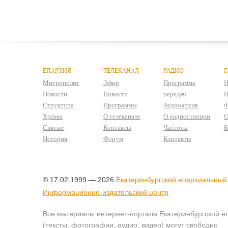
ЕПАРХИЯ
ТЕЛЕКАНАЛ
РАДИО
Г
Митрополит
Эфир
Программа
Н
Новости
Новости
передач
Н
Структура
Программы
Аудиоархив
Ф
Храмы
О телеканале
О радиостанции
О
Святые
Контакты
Частоты
К
История
Форум
Контакты
© 17.02.1999 — 2026
Екатеринбургский епархиальный
Информационно-издательский центр
Все материалы интернет-портала Екатеринбургской е
(тексты, фотографии, аудио, видео) могут свободно