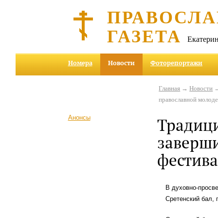
ПРАВОСЛА
ГАЗЕТА
Екатерин
Номера
Новости
Фоторепортажи
Главная
→
Новости
→
православной молод
Анонсы
Традиц
заверши
фестива
В духовно-просв
Сретенский бал,