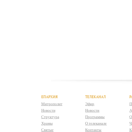
ЕПАРХИЯ
ТЕЛЕКАНАЛ
Р
Митрополит
Эфир
П
Новости
Новости
А
Структура
Программы
О
Храмы
О телеканале
Ч
Святые
Контакты
К