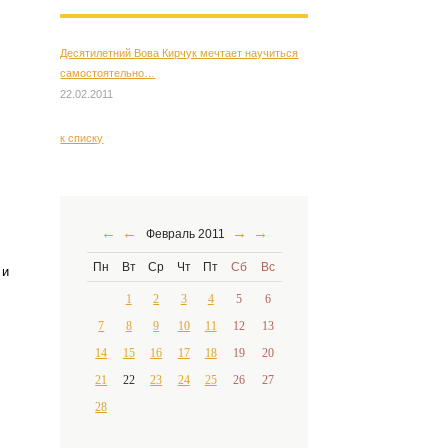
Десятилетний Вова Кирчук мечтает научиться
самостоятельно…
22.02.2011
к списку
←
←
→
→
Февраль 2011
Пн
Вт
Ср
Чт
Пт
Сб
Вс
 и
1
2
3
4
5
6
7
8
9
10
11
12
13
14
15
16
17
18
19
20
21
22
23
24
25
26
27
28