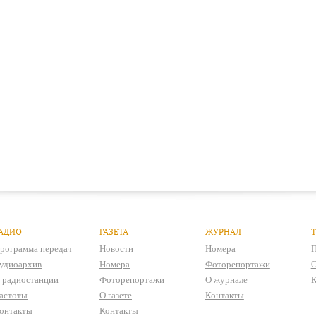
АДИО
ГАЗЕТА
ЖУРНАЛ
рограмма передач
Новости
Номера
П
удиоархив
Номера
Фоторепортажи
О
 радиостанции
Фоторепортажи
О журнале
К
астоты
О газете
Контакты
онтакты
Контакты