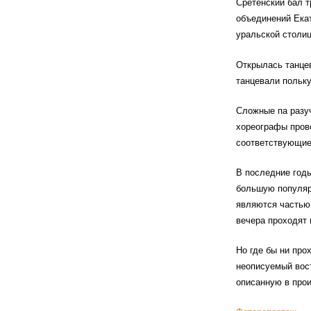
Сретенский бал т
объединений Ека
уральской столиц
Открылась танцев
танцевали польку
Сложные па разу
хореографы пров
соответствующие
В последние год
большую популярн
являются частью
вечера проходят 
Но где бы ни про
неописуемый вост
описанную в прои