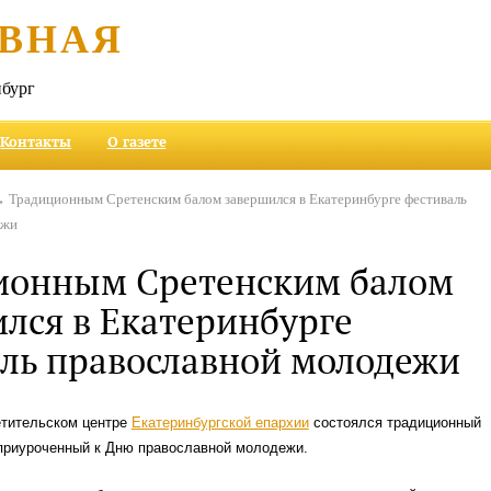
ВНАЯ
бург
Контакты
О газете
 Традиционным Сретенским балом завершился в Екатеринбурге фестиваль
ежи
ионным Сретенским балом
лся в Екатеринбурге
ль православной молодежи
етительском центре
Екатеринбургской епархии
состоялся традиционный
 приуроченный к Дню православной молодежи.