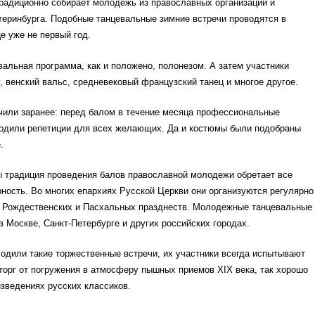
радиционно собирает молодежь из православных организаций и
теринбурга. Подобные танцевальные зимние встречи проводятся в
е уже не первый год.
альная программа, как и положено, полонезом. А затем участники
, венский вальс, средневековый французский танец и многое другое.
чили заранее: перед балом в течение месяца профессиональные
одили репетиции для всех желающих. Да и костюмы были подобраны
.
ы традиция проведения балов православной молодежи обретает все
ость. Во многих епархиях Русской Церкви они организуются регулярно
 Рождественских и Пасхальных празднеств. Молодежные танцевальные
в Москве, Санкт-Петербурге и других российских городах.
ходили такие торжественные встречи, их участники всегда испытывают
орг от погружения в атмосферу пышных приемов XIX века, так хорошо
зведениях русских классиков.