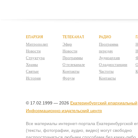
ЕПАРХИЯ
ТЕЛЕКАНАЛ
РАДИО
Г
Митрополит
Эфир
Программа
Н
Новости
Новости
передач
Н
Структура
Программы
Аудиоархив
Ф
Храмы
О телеканале
О радиостанции
О
Святые
Контакты
Частоты
К
История
Форум
Контакты
© 17.02.1999 — 2026
Екатеринбургский епархиальный
Информационно-издательский центр
Все материалы интернет-портала Екатеринбургской е
(тексты, фотографии, аудио, видео) могут свободно
распространяться любыми способами без каких-либо