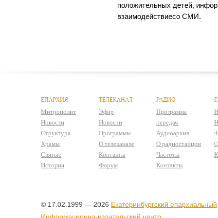
положительных детей, инфор
взаимодействиесо СМИ.
ЕПАРХИЯ
ТЕЛЕКАНАЛ
РАДИО
Г
Митрополит
Эфир
Программа
Н
Новости
Новости
передач
Н
Структура
Программы
Аудиоархив
Ф
Храмы
О телеканале
О радиостанции
О
Святые
Контакты
Частоты
К
История
Форум
Контакты
© 17.02.1999 — 2026
Екатеринбургский епархиальный
Информационно-издательский центр