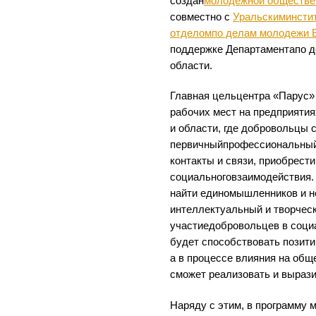
создан
молодежной обществе
совместно с
Уральскиминстит
отделомпо делам молодежи Е
поддержке Департаментапо 
области.
Главная цельцентра «Парус»
рабочих мест на предприятия
и области, где добровольцы 
первичныйпрофессиональный
контакты и связи, приобрест
социальноговзаимодействия.
найти единомышленников и н
интеллектуальный и творческ
участиедобровольцев в соци
будет способствовать пози
а в процессе влияния на об
сможет реализовать и вырази
Наряду с этим, в программу