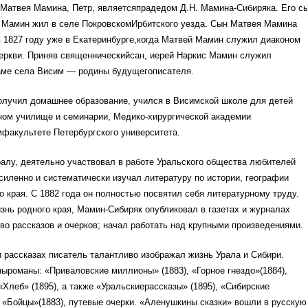
 Матвея Мамина, Петр, являетсяпрадедом Д.Н. Мамина-Сибиряка. Его с
 Мамин жил в селе ПокровскомИрбитского уезда. Сын Матвея Мамина
 1827 году уже в Екатеринбурге,когда Матвей Мамин служил диаконом
церкви. Приняв священническийсан, иерей Наркис Мамин служил
аме села Висим — родины будущегописателя.
лучил домашнее образование, учился в Висимской школе для детей
ном училище и семинарии, Медико-хирургической академии
факультете Петербургского университета.
алу, деятельно участвовал в работе Уральского общества любителей
силенно и систематически изучал литературу по истории, географии
о края. С 1882 года он полностью посвятил себя литературному труду.
знь родного края, Мамин-Сибиряк опубликовал в газетах и журналах
о рассказов и очерков; начал работать над крупными произведениями.
 рассказах писатель талантливо изображал жизнь Урала и Сибири.
ыроманы: «Приваловские миллионы» (1883), «Горное гнездо»(1884),
 «Хлеб» (1895), а также «Уральскиерассказы» (1895), «Сибирские
, «Бойцы»(1883), путевые очерки. «Аленушкины сказки» вошли в русскую