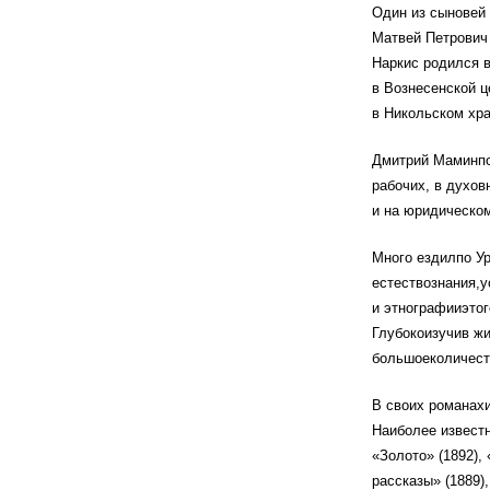
Один из сыновей
Матвей Петрович
Наркис родился в
в Вознесенской 
в Никольском хр
Дмитрий Маминпо
рабочих, в духов
и на юридическом
Много ездилпо Ур
естествознания,у
и этнографииэтог
Глубокоизучив жи
большоеколичеств
В своих романахи
Наиболее известн
«Золото» (1892),
рассказы» (1889)