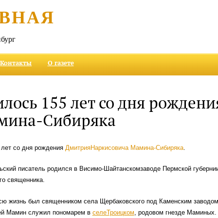
ВНАЯ
бург
Контакты
О газете
лось 155 лет со дня рождени
амина-Сибиряка
 лет со дня рождения
ДмитрияНаркисовича Мамина-Сибиряка
.
ьский писатель родился в Висимо-Шайтанскомзаводе Пермской губерни
го священника.
сю жизнь был священником села Щербаковского под Каменским заводом
ей Мамин служил пономарем в
селеТроицком
, родовом гнезде Маминых.