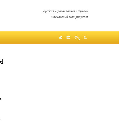
Русская Православная Церковь
Московский Патриархат
я
и
.