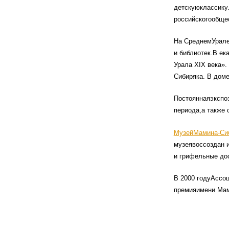
детскуюклассику.
российскогообще
На СреднемУрале
и библиотек.В ек
Урала XIX века»
Сибиряка. В дом
Постояннаяэкспоз
периода,а также 
МузейМамина-Сиб
музеявоссоздан и
и грифельные дос
В 2000 годуАссо
премияимени Мам