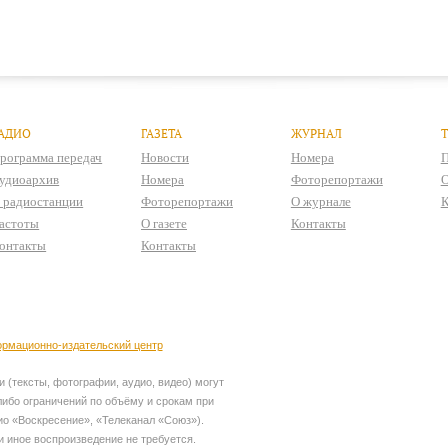
АДИО
ГАЗЕТА
ЖУРНАЛ
рограмма передач
Новости
Номера
П
удиоархив
Номера
Фоторепортажи
О
 радиостанции
Фоторепортажи
О журнале
К
астоты
О газете
Контакты
онтакты
Контакты
рмационно-издательский центр
 (тексты, фотографии, аудио, видео) могут
ибо ограничений по объёму и срокам при
ио «Воскресение», «Телеканал «Союз»).
и иное воспроизведение не требуется.