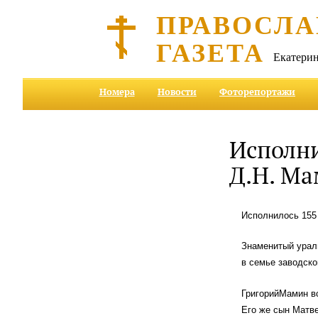
ПРАВОСЛА
ГАЗЕТА
Екатерин
Номера
Новости
Фоторепортажи
Исполни
Д.Н. М
Исполнилось 155
Знаменитый урал
в семье заводско
ГригорийМамин в
Его же сын Матв