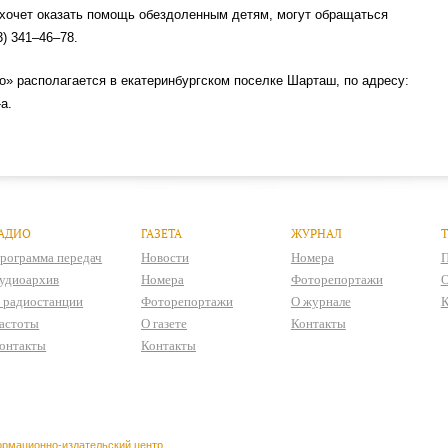
 хочет оказать помощь обездоленным детям, могут обращаться
3) 341–46–78.
» располагается в екатеринбургском поселке Шарташ, по адресу:
а.
АДИО
ГАЗЕТА
ЖУРНАЛ
рограмма передач
Новости
Номера
П
удиоархив
Номера
Фоторепортажи
О
 радиостанции
Фоторепортажи
О журнале
К
астоты
О газете
Контакты
онтакты
Контакты
рмационно-издательский центр