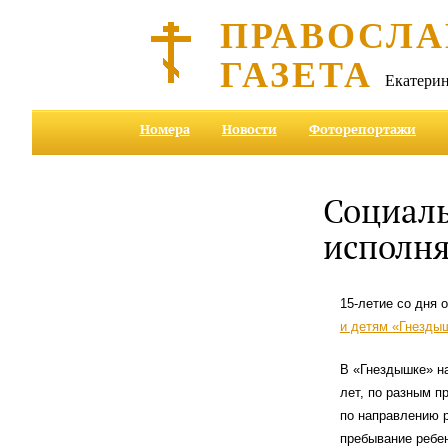
ПРАВОСЛА
ГАЗЕТА
Екатерин
Номера
Новости
Фоторепортажи
Социал
исполня
15-летие со дня 
и детям «Гнездыш
В «Гнездышке» на
лет, по разным п
по направлению 
пребывание ребен