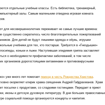
еются отдельные учебные классы. Есть библиотека, тренажерный,
омпьютерный залы. Самым маленьким отведена игровая комната
ров.
ют для несовершеннолетних переживает не самые лучшие времена:
ом существенно сократилось число благотворительных пожертвований
нников. Для детей не будут лишними одежда и обувь, игрушки
ольные учебники для тех, кто постарше. Требуется в «Гнездышке»
лосипеды, коньки и лыжи. Наступившая эпидемия гриппа заставляет
ться о необходимости профилактики заболеваний, в том числе
ких организмов дорогостоящими витаминами и противовирусными
ко» уже много лет помогает
приход в честь Рождества Христова
.
уховно окормляет клирик храма священник Андрей Габдрахманов. Храм
ет посылки с продуктами, со сладкими гостинцами. Передает в приют
ки, иконы и детскую духовную литературу. В дни больших православны
тре социальной помощи организуются концерты и чаепития.