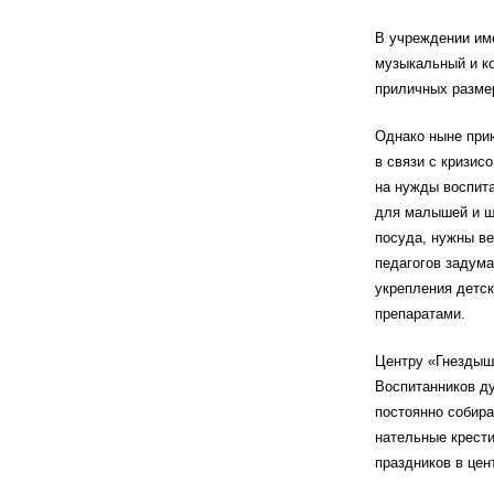
В учреждении им
музыкальный и к
приличных разме
Однако ныне при
в связи с кризис
на нужды воспита
для малышей и шк
посуда, нужны ве
педагогов задума
укрепления детс
препаратами.
Центру «Гнездыш
Воспитанников д
постоянно собира
нательные крести
праздников в цен