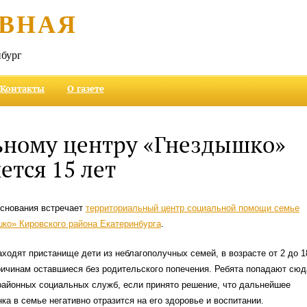
ВНАЯ
бург
Контакты
О газете
ьному центру «Гнездышко»
ется 15 лет
основания встречает
территориальный центр социальной помощи семье
ко» Кировского района Екатеринбурга
.
ходят пристанище дети из неблагополучных семей, в возрасте от 2 до 1
ричинам оставшиеся без родительского попечения. Ребята попадают сюд
районных социальных служб, если принято решение, что дальнейшее
ка в семье негативно отразится на его здоровье и воспитании.